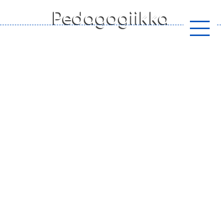
Pedagogiikka
Steinerpedagoginen varhaiskasvatus
perustuu Rudolf Steinerin (1861-1925)
kasvatusvirikkeisiin.
Steinerpedagogiikassa alle 7-vuotias
lapsi huo
mioidaan kokonaisvaltaisesti.
Kasvatuksessa tuetaan lapsen koko
olemusta. Painopiste
varhaislapsuudessa on fyysisessä
kasvussa ja muotoutumisessa. Pienen
lapsen kasvatuksessa keskiössä on
kasvattaja itse. Lapsi oppii
jäljittelemällä aikuista. Tämän takia on